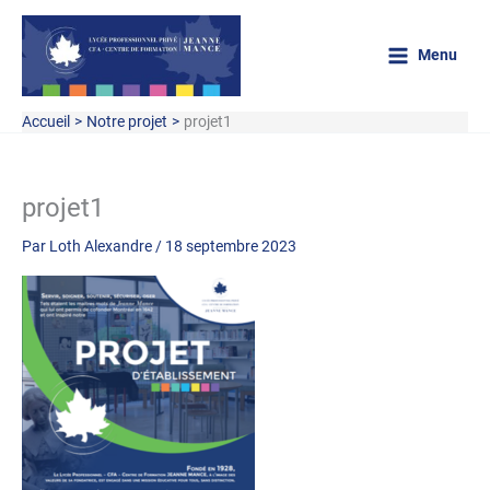
Aller
au
Menu
contenu
Accueil
Notre projet
projet1
projet1
Par
Loth Alexandre
/
18 septembre 2023