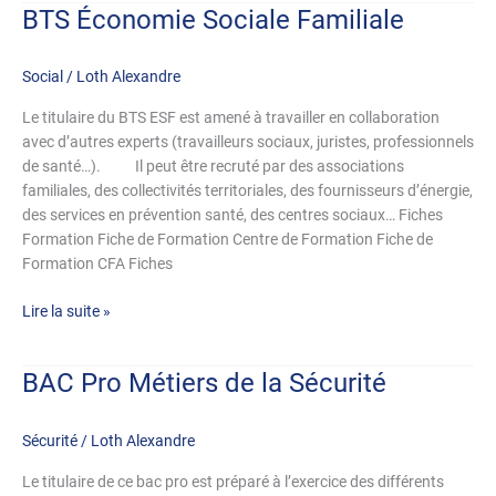
BTS Économie Sociale Familiale
BTS
Économie
Sociale
Social
/
Loth Alexandre
Familiale
Le titulaire du BTS ESF est amené à travailler en collaboration
avec d’autres experts (travailleurs sociaux, juristes, professionnels
de santé…). Il peut être recruté par des associations
familiales, des collectivités territoriales, des fournisseurs d’énergie,
des services en prévention santé, des centres sociaux… Fiches
Formation Fiche de Formation Centre de Formation Fiche de
Formation CFA Fiches
Lire la suite »
BAC Pro Métiers de la Sécurité
BAC
Pro
Métiers
Sécurité
/
Loth Alexandre
de
la
Le titulaire de ce bac pro est préparé à l’exercice des différents