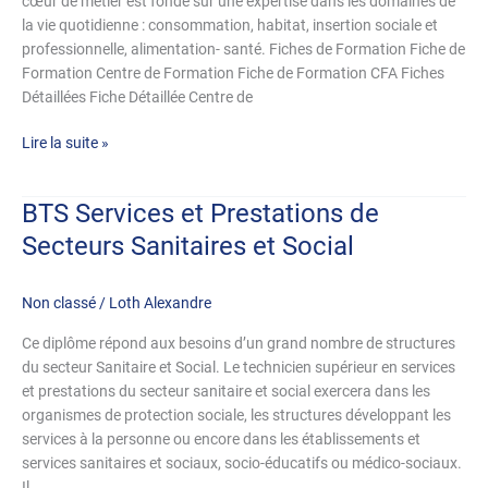
cœur de métier est fondé sur une expertise dans les domaines de
et
la vie quotidienne : consommation, habitat, insertion sociale et
Familiale
professionnelle, alimentation- santé. Fiches de Formation Fiche de
Formation Centre de Formation Fiche de Formation CFA Fiches
Détaillées Fiche Détaillée Centre de
Lire la suite »
BTS Services et Prestations de
BTS
Services
Secteurs Sanitaires et Social
et
Prestations
Non classé
/
Loth Alexandre
de
Secteurs
Ce diplôme répond aux besoins d’un grand nombre de structures
Sanitaires
du secteur Sanitaire et Social. Le technicien supérieur en services
et
et prestations du secteur sanitaire et social exercera dans les
Social
organismes de protection sociale, les structures développant les
services à la personne ou encore dans les établissements et
services sanitaires et sociaux, socio-éducatifs ou médico-sociaux.
Il