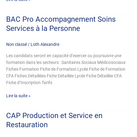
BAC Pro Accompagnement Soins
BAC
Pro
Services à la Personne
Accompagnement
Soins
Non classé
/
Loth Alexandre
Services
à
Les candidats seront en capacité d’exercer ou poursuivre une
la
formation dans les secteurs : Sanitaires Sociaux Médicosociaux
Personne
Fiches Formation Fiche de Formation Lycée Fiche de Formation
CFA Fiches Détaillées Fiche Détaillée Lycée Fiche Détaillée CFA
Fiche d’Inscription Tarifs
Lire la suite »
CAP Production et Service en
CAP
Production
Restauration
et
Service