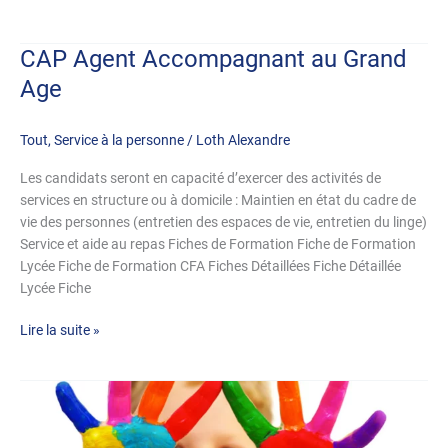
CAP Agent Accompagnant au Grand
CAP
Agent
Age
Accompagnant
au
Tout
,
Service à la personne
/
Loth Alexandre
Grand
Age
Les candidats seront en capacité d’exercer des activités de
services en structure ou à domicile : Maintien en état du cadre de
vie des personnes (entretien des espaces de vie, entretien du linge)
Service et aide au repas Fiches de Formation Fiche de Formation
Lycée Fiche de Formation CFA Fiches Détaillées Fiche Détaillée
Lycée Fiche
Lire la suite »
CAP
Accompagnant
Éducatif