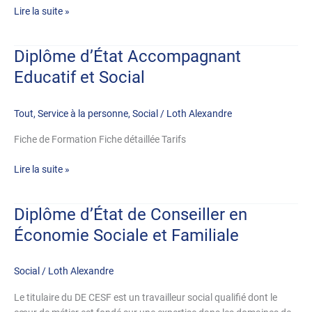
Lire la suite »
Diplôme d’État Accompagnant
Diplôme
d’État
Educatif et Social
Accompagnant
Educatif
Tout
,
Service à la personne
,
Social
/
Loth Alexandre
et
Social
Fiche de Formation Fiche détaillée Tarifs
Lire la suite »
Diplôme d’État de Conseiller en
Diplôme
d’État
Économie Sociale et Familiale
de
Conseiller
Social
/
Loth Alexandre
en
Économie
Le titulaire du DE CESF est un travailleur social qualifié dont le
Sociale