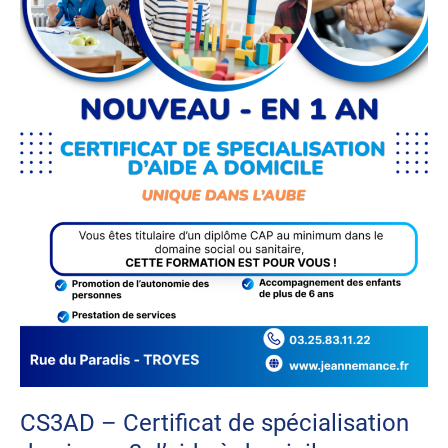
à
domicile
CS3AD – Certificat de spécialisation